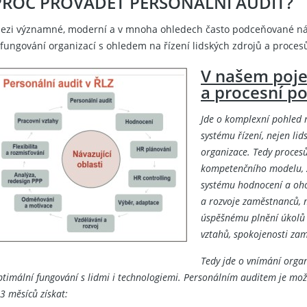
PROČ PROVÁDĚT PERSONÁLNÍ AUDIT?
ezi významné, moderní a v mnoha ohledech často podceňované nástr
 fungování organizací s ohledem na řízení lidských zdrojů a proces
V našem poje
a procesní po
Jde o komplexní pohled 
systému řízení, nejen lid
organizace. Tedy proces
kompetenčního modelu, za
systému hodnocení a oh
a rozvoje zaměstnanců,
úspěšnému plnění úkolů a
vztahů, spokojenosti zamě
Tedy jde o vnímání organ
ptimální fungování s lidmi i technologiemi. Personálním auditem je m
-3 měsíců získat: