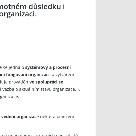
amotném důsledku i
organizaci.
e se jedná o
systémový a procesní
ní fungování organizac
e a vytváření
it je prováděn
ve spolupráci se
ná vazba o aktuálním stavu organizace. K
ganizace.
 vedení organizac
e některá omezení
oji nebo pomocí externích specialistů,