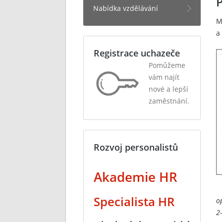
Nabídka vzdělávání
M
a
Registrace uchazeče
Pomůžeme
vám najít
nové a lepší
zaměstnání.
Rozvoj personalistů
Akademie HR
Specialista HR
o
2