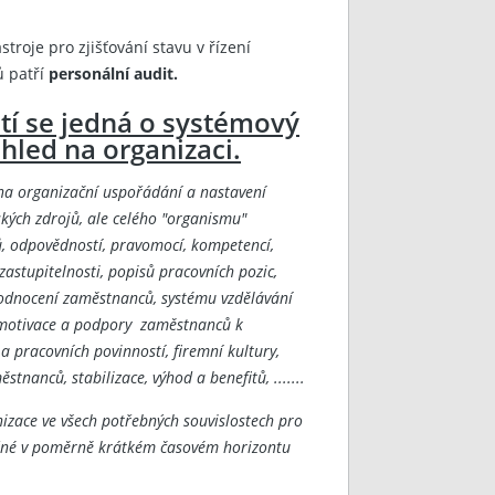
oje pro zjišťování stavu v řízení
ů patří
personální audit.
tí se jedná o systémový
hled na organizaci.
na organizační uspořádání a nastavení
ských zdrojů, ale celého "organismu"
ů, odpovědností, pravomocí, kompetencí,
stupitelnosti, popisů pracovních pozic,
odnocení zaměstnanců, systému vzdělávání
 motivace a podpory zaměstnanců k
 pracovních povinností, firemní kultury,
stnanců, stabilizace, výhod a benefitů, .......
izace ve všech potřebných souvislostech pro
ožné v poměrně krátkém časovém horizontu