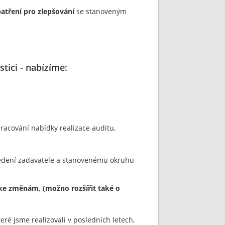
patření pro zlepšování
se stanoveným
tici - nabízíme:
racování nabídky realizace auditu,
dení zadavatele a stanovenému okruhu
e změnám, (možno rozšířit také o
eré jsme realizovali v posledních letech,