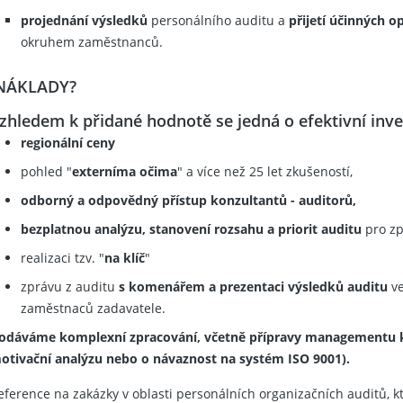
projednání výsledků
personálního auditu a
přijetí účinných o
okruhem zaměstnanců.
NÁKLADY?
zhledem k přidané hodnotě se jedná o efektivní inves
regionální ceny
pohled "
externíma očima
" a více než 25 let zkušeností,
odborný a odpovědný přístup konzultantů - auditorů,
bezplatnou analýzu, stanovení rozsahu a priorit auditu
pro zp
realizaci tzv. "
na klíč
"
zprávu z auditu
s komenářem a prezentaci výsledků auditu
ve
zaměstnaců zadavatele.
odáváme komplexní zpracování, včetně přípravy managementu k
otivační analýzu nebo o návaznost na systém ISO 9001).
eference na zakázky v oblasti personálních organizačních auditů, kt