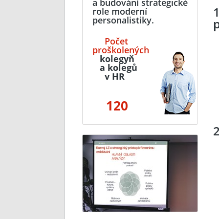
a budování strategické
role moderní
personalistiky.
p
Počet
proškolených
kolegyň
a kolegů
v HR
120
2