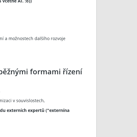
 včetně AI. :o))
ání a možnostech dalšího rozvoje
ě běžnými formami řízení
,
nizaci v souvislostech,
du externích expertů ("externína