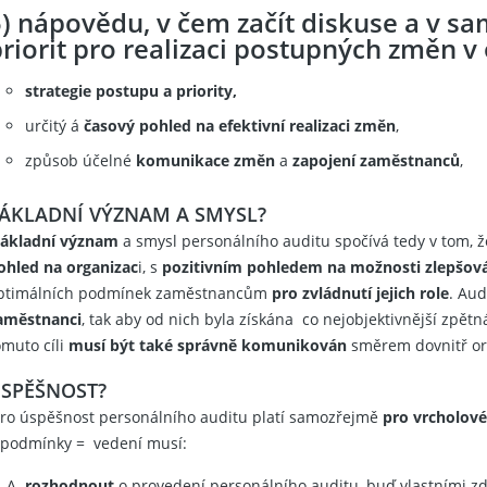
5) nápovědu, v čem začít diskuse a v s
riorit pro realizaci postupných změn v 
strategie postupu a priority,
určitý á
časový pohled na efektivní realizaci změn
,
způsob účelné
komunikace změn
a
zapojení zaměstnanců
,
ÁKLADNÍ VÝZNAM A SMYSL?
ákladní význam
a smysl personálního auditu spočívá tedy v tom, ž
ohled na organizac
i, s
pozitivním pohledem na možnosti zlepšová
ptimálních podmínek zaměstnancům
pro zvládnutí jejich role
. Aud
aměstnanci
, tak aby od nich byla získána co nejobjektivnější zpět
omuto cíli
musí být také správně komunikován
směrem dovnitř or
SPĚŠNOST?
ro úspěšnost personálního auditu platí samozřejmě
pro vrcholové
 podmínky = vedení musí:
rozhodnout
o provedení personálního auditu, buď vlastními zdr