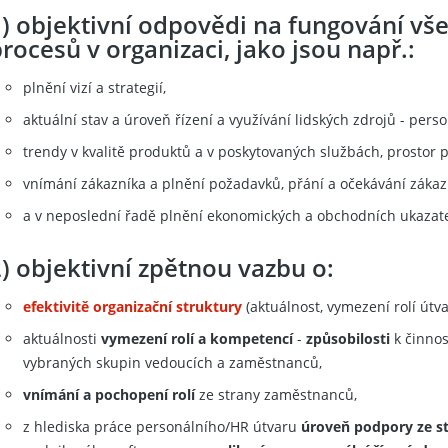
1) objektivní odpovědi na fungování vš
rocesů v organizaci, jako jsou např.:
plnění vizí a strategií,
aktuální stav a úroveň řízení a využívání lidských zdrojů - perso
trendy v kvalitě produktů a v poskytovaných službách, prostor 
vnímání zákazníka a plnění požadavků, přání a očekávání zákazní
a v neposlední řadě plnění ekonomických a obchodních ukazat
) objektivní zpětnou vazbu o:
efektivitě organizační struktury
(aktuálnost, vymezení rolí útva
aktuálnosti
vymezení rolí a kompetencí
-
způsobilosti
k činnos
vybraných skupin vedoucích a zaměstnanců,
vnímání a pochopení rolí
ze strany zaměstnanců,
z hlediska práce personálního/HR útvaru
úroveň podpory ze st