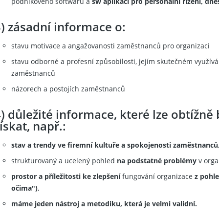
podnikového softwaru a
sw aplikací pro personální řízení, dnes
) zásadní informace o:
stavu motivace a angažovanosti zaměstnanců pro organizaci
stavu odborné a profesní způsobilosti, jejím skutečném využív
zaměstnanců
názorech a postojích zaměstnanců
) důležité informace, které lze obtížn
ískat, např.:
stav a trendy ve firemní kultuře a spokojenosti zaměstnanců
strukturovaný a ucelený pohled
na podstatné problémy
v orga
prostor a příležitosti ke zlepšení
fungování organizace
z pohle
očima")
,
máme jeden nástroj a metodiku, která je velmi validní.