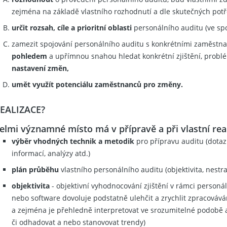
zejména na základě vlastního rozhodnutí a dle skutečných potř
určit rozsah, cíle a prioritní oblasti
personálního auditu (ve spo
zamezit spojování personálního auditu s konkrétními zaměstna
pohledem
a upřímnou snahou hledat konkrétní zjištění, problé
nastavení změn,
umět využít potenciálu zaměstnanců pro změny.
EALIZACE?
elmi významné místo má v přípravě a při vlastní real
výběr vhodných technik a metodik
pro přípravu auditu (dotaz
informací, analýzy atd.)
plán průběhu
vlastního personálního auditu (objektivita, nestr
objektivita
- objektivní vyhodnocování zjištění v rámci person
nebo software dovoluje podstatně ulehčit a zrychlit zpracovávání
a zejména je přehledně interpretovat ve srozumitelné podobě a 
či odhadovat a nebo stanovovat trendy)