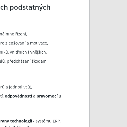
ech podstatných
nálního řízení,
pro zlepšování a motivace,
ků, vnitřních i vnějších,
elů, předcházení škodám.
rů a jednotlivců),
tí,
odpovědností
a
pravomocí
u
rany technologií
- systému ERP,