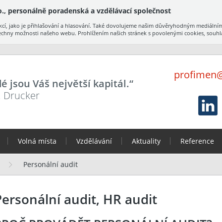
., personálně poradenská a vzdělávací společnost
cí, jako je přihlašování a hlasování. Také dovolujeme našim důvěryhodným mediálním
echny možnosti našeho webu. Prohlížením našich stránek s povolenými cookies, souhlas
profimen@
dé jsou Váš největší kapitál.“
F. Drucker
Volná místa
Vzdělávání
Aktuality
Reference
Personální audit
Personální audit, HR audit