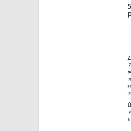
p
Z
Z
p
o
z
t
Ú
P
a