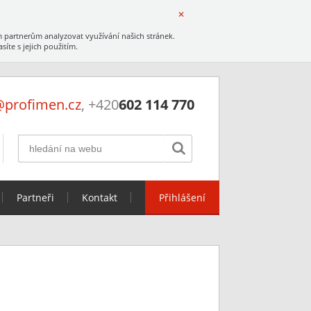
✕
 partnerům analyzovat využívání našich stránek.
íte s jejich použitím.
profimen.cz
, +420
602 114 770

Partneři
Kontakt
Přihlášení