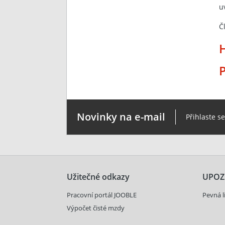
u
Č
P
Novinky na e-mail
Přihlaste s
Užitečné odkazy
UPOZ
Pracovní portál JOOBLE
Pevná l
Výpočet čisté mzdy