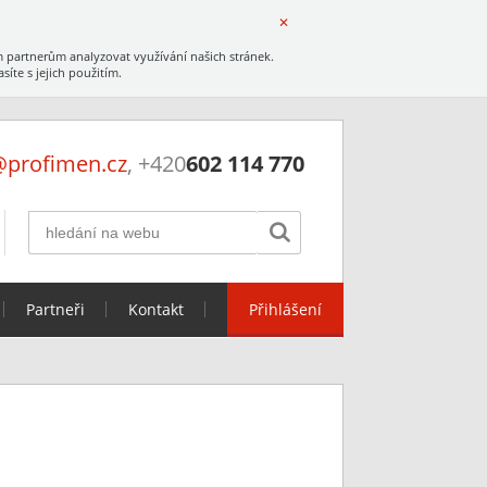
✕
 partnerům analyzovat využívání našich stránek.
íte s jejich použitím.
profimen.cz
, +420
602 114 770

Partneři
Kontakt
Přihlášení