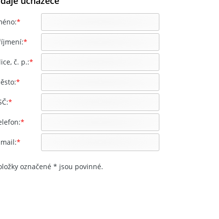
daje uchazeče
méno:
*
říjmení:
*
ice, č. p.:
*
ěsto:
*
SČ:
*
elefon:
*
-mail:
*
oložky označené * jsou povinné.