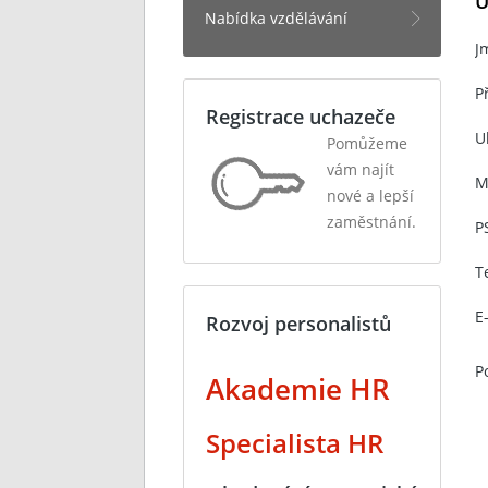
Ú
Nabídka vzdělávání
J
P
Registrace uchazeče
Ul
Pomůžeme
vám najít
M
nové a lepší
zaměstnání.
P
T
E
Rozvoj personalistů
P
Akademie HR
Specialista HR