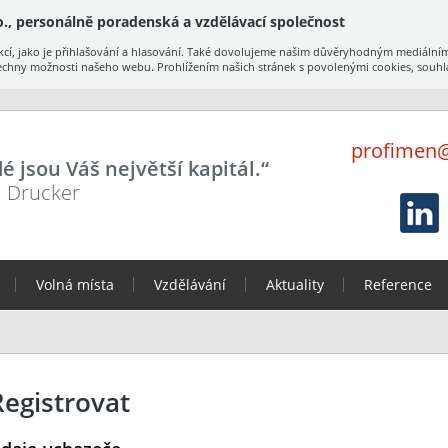
., personálně poradenská a vzdělávací společnost
cí, jako je přihlašování a hlasování. Také dovolujeme našim důvěryhodným mediálním
echny možnosti našeho webu. Prohlížením našich stránek s povolenými cookies, souhlas
profimen@
dé jsou Váš největší kapitál.“
F. Drucker
Volná místa
Vzdělávání
Aktuality
Reference
Registrovat