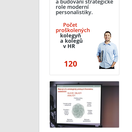
a budování strategické
role moderní
personalistiky.
Počet
proškolených
kolegyň
a kolegů
v HR
120