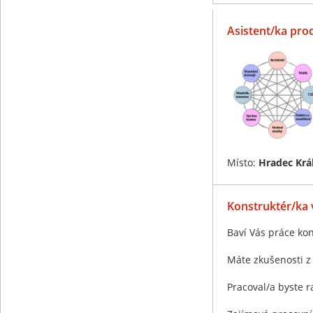
Asistent/ka pro
Místo:
Hradec Krá
Konstruktér/ka 
Baví Vás práce kon
Máte zkušenosti z 
Pracoval/a byste r