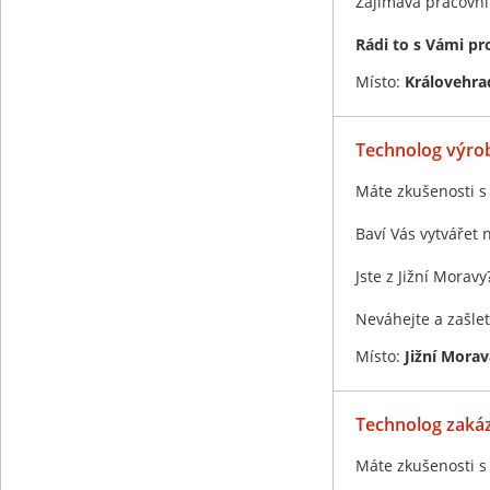
Zajímavá pracovní
Rádi to s Vámi p
Místo:
Královehra
Technolog výrob
Máte zkušenosti s
Baví Vás vytvářet 
Jste z Jižní Moravy
Neváhejte a zašle
Místo:
Jižní Morav
Technolog zaká
Máte zkušenosti s