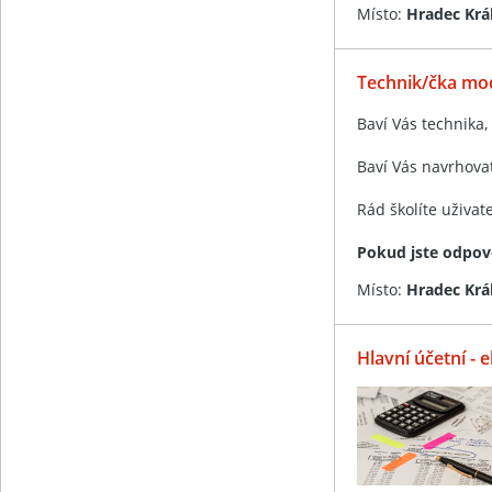
Místo:
Hradec Krá
Technik/čka mod
Baví Vás technika, 
Baví Vás navrhova
Rád školíte uživat
Pokud jste odpov
Místo:
Hradec Krá
Hlavní účetní -