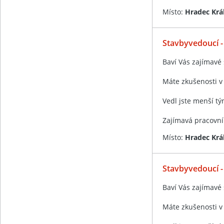
Místo:
Hradec Krá
Stavbyvedoucí -
Baví Vás zajímavé
Máte zkušenosti v
Vedl jste menší t
Zajímavá pracovní
Místo:
Hradec Krá
Stavbyvedoucí 
Baví Vás zajímavé
Máte zkušenosti v