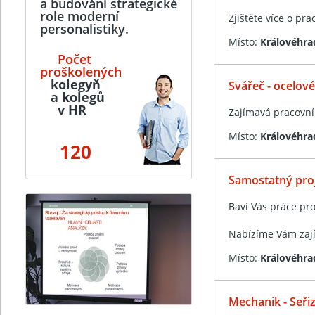
a budování strategické
role moderní
Zjištěte více o pr
personalistiky.
Místo:
Královéhra
Počet
proškolených
kolegyň
Svářeč - ocelové
a kolegů
v HR
Zajímavá pracovní 
Místo:
Královéhra
120
Samostatný proj
Baví Vás práce pro
Nabízíme Vám zají
Místo:
Královéhra
Mechanik - Seřiz