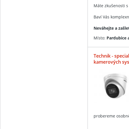
Máte zkušenosti s
Baví Vás komplexní
Neváhejte a zašle
Místo:
Pardubice a
Technik - speci
kamerových sys
probereme osobn