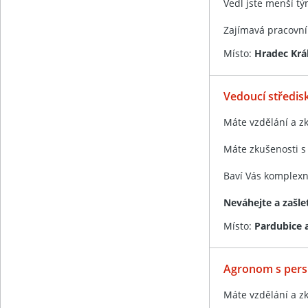
Vedl jste menší t
Zajímavá pracovní
Místo:
Hradec Krá
Vedoucí středis
Máte vzdělání a zk
Máte zkušenosti s
Baví Vás komplexní
Neváhejte a zašle
Místo:
Pardubice a
Agronom s persp
Máte vzdělání a zk