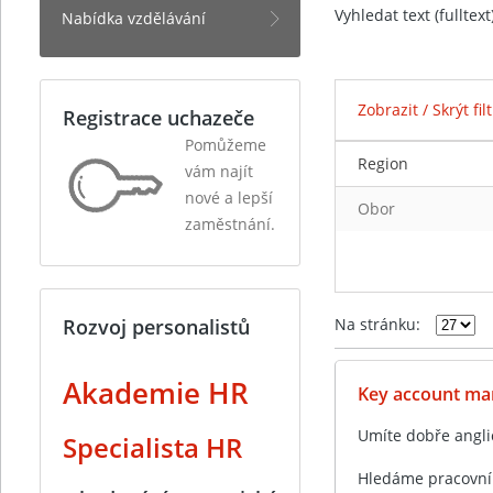
Vyhledat text (fulltex
Nabídka vzdělávání
Zobrazit / Skrýt fil
Registrace uchazeče
Pomůžeme
Region
vám najít
nové a lepší
Obor
zaměstnání.
Rozvoj personalistů
Na stránku:
Akademie HR
Key account man
Umíte dobře angl
Specialista HR
Hledáme pracovník