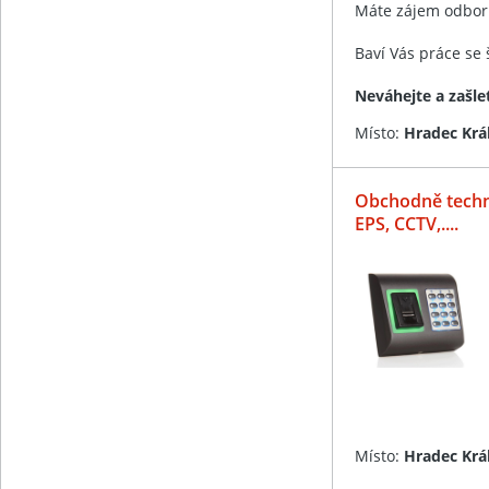
Máte zájem odbor
Baví Vás práce se
Neváhejte a zašle
Místo:
Hradec Krá
Obchodně techn
EPS, CCTV,....
Místo:
Hradec Krá