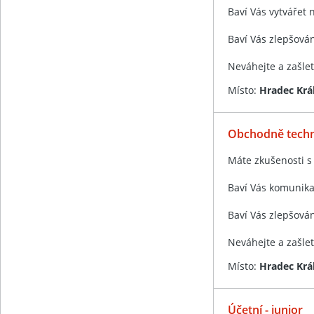
Baví Vás vytvářet 
Baví Vás zlepšován
Neváhejte a zašle
Místo:
Hradec Krá
Obchodně techni
Máte zkušenosti s
Baví Vás komunika
Baví Vás zlepšován
Neváhejte a zašle
Místo:
Hradec Král
Účetní - junior