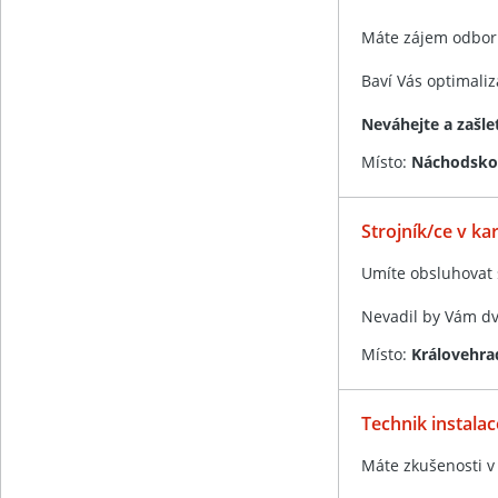
Máte zájem odbor
Baví Vás optimali
Neváhejte a zašle
Místo:
Náchodsko 
Strojník/ce v ka
Umíte obsluhovat s
Nevadil by Vám d
Místo:
Královehra
Technik instalac
Máte zkušenosti v 