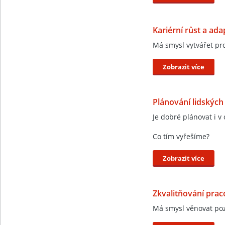
Kariérní růst a ad
Má smysl vytvářet pr
Zobrazit více
Plánování lidských
Je dobré plánovat i v 
Co tím vyřešíme?
Zobrazit více
Zkvalitňování prac
Má smysl věnovat poz