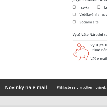
Jazyky
L
Vzdělávání a roz
Sociální sítě
Využíváte Národní so
Využijte s
Pokud nám
Váš e-mail
Novinky na e-mail
Přihlaste se pro odběr novinek 