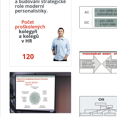
a budování strategické
role moderní
personalistiky.
Počet
proškolených
kolegyň
a kolegů
v HR
120